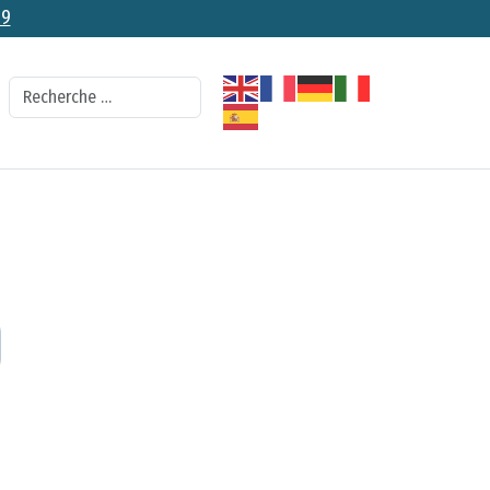
79
Recherche
 le mot de passe