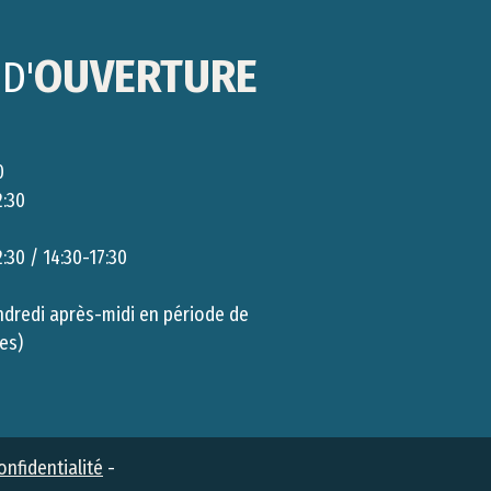
OUVERTURE
D'
0
0
2:30
2:30 / 14:30-17:30
ndredi après-midi en période de
es)
Administration
onfidentialité
-