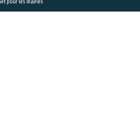
net pour les mairies
 services possibles. Si vous déclinez l'utilisation de ces cook