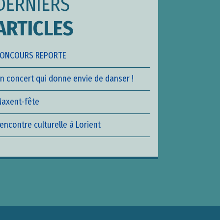
DERNIERS
ARTICLES
ONCOURS REPORTE
n concert qui donne envie de danser !
axent-fête
encontre culturelle à Lorient